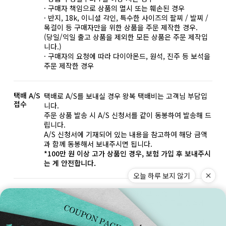
· 구매자 책임으로 상품의 멸시 또는 훼손된 경우
· 반지, 18k, 이니셜 각인, 특수한 사이즈의 팔찌 / 발찌 /
목걸이 등 구매자만을 위한 상품을 주문 제작한 경우.
(당일/익일 출고 상품을 제외한 모든 상품은 주문 제작입
니다.)
· 구매자의 요청에 따라 다이아몬드, 원석, 진주 등 보석을
주문 제작한 경우
택배 A/S
택배로 A/S를 보내실 경우 왕복 택배비는 고객님 부담입
접수
니다.
주문 상품 발송 시 A/S 신청서를 같이 동봉하여 발송해 드
립니다.
A/S 신청서에 기재되어 있는 내용을 참고하여 해당 금액
과 함께 동봉해서 보내주시면 됩니다.
*100만 원 이상 고가 상품인 경우, 보험 가입 후 보내주시
는 게 안전합니다.
오늘 하루 보지 않기
주의사항
금 상품의 특성상 무른 성질을 가지고 있습니다.
찌그러짐, 끊어짐 등 변형이 발생할 수 있으므로 충격에
유의하여 사용해 주세요.
이러한 변경은 기간과 횟수에 상관없이 무상으로 A/S가