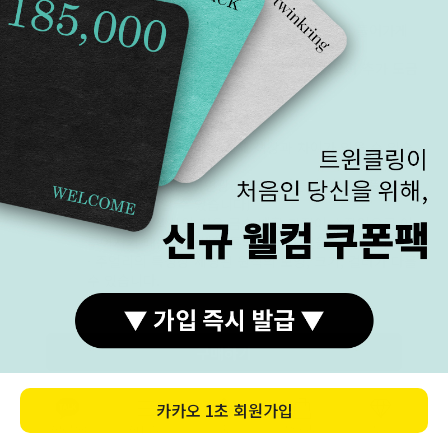
가능합니다.(왕복 택배비 본인 부담)
*화이트 골드는 제작 후 마무리 단계에 도금이 들어가게
됩니다.
착용자의 관리에 따라 도금이 벗겨질 수 있으며 추가 도금
작업이 가능합니다.(추가 요금 발생)
모니터
· 모니터 해상도에 따라 실제 색상과 차이가 있을 수 있습
해상도
니다.
(제품의 이미지는 자연광, 촬영 조명등에 의해 제품 색상
이 다르게 보일 수 있습니다)
· 로즈 골드 색상의 경우 금속 배합 과정이 수작업으로 이
루어지기 때문에 미세한 톤의 차이가 있을 수 있습니다.
· 주얼리의 특성상 세팅된 원석의 모양, 크기, 컬러가 다를
수 있습니다.
· 아래 8단계의 명암 구분이 명확하게 되어야 보다 정확한
밝기로 상품을 확인 하실 수 있습니다.
구매하기
카카오
1초 회원가입
저작권
본 홈페이지 내의 모든 이미지, 문구, 콘텐츠 등에 대한 권
카톡상담
카테고리
홈
장바구니
MY
보호
리를 트윈클링에 있으며,