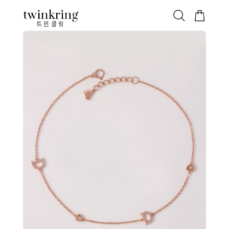
ALL
베스트
안쪽막음
가격대별
웨딩/다이아
가드링/반지
트윈클링