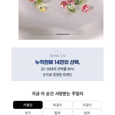
지금 이 순간 사랑받는 주얼리
커플링
목걸이
귀걸이
반지
팔찌
발찌