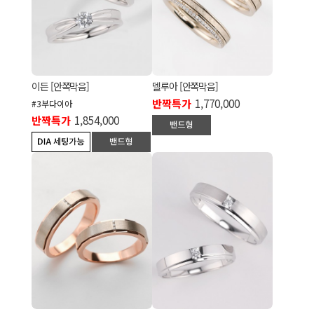
이든 [안쪽막음]
델루아 [안쪽막음]
반짝특가
1,770,000
#3부다이아
반짝특가
1,854,000