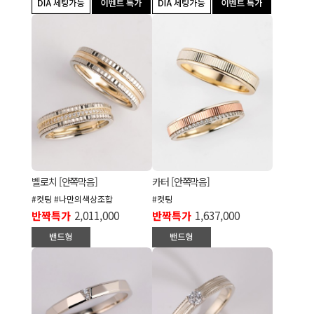
벨로치 [안쪽막음]
카터 [안쪽막음]
#컷팅 #나만의색상조합
#컷팅
반짝특가
2,011,000
반짝특가
1,637,000