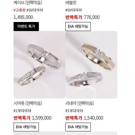
케이브 [안쪽막음]
바블르
#고중량
#SV다이아
#SV다이아
1,495,000
반짝특가
776,000
시아쥬 [안쪽막음]
리네아 [안쪽막음]
#1부다이아
#1부다이아
반짝특가
1,599,000
반짝특가
1,540,000