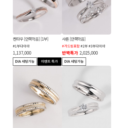
켄타우 [안쪽막음] [1부]
샤론 [안쪽막음]
#1부다이아
#가드링포함
#2부 #3부다이아
1,137,000
반짝특가
2,025,000