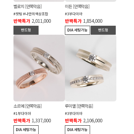
벨로치 [안쪽막음]
이든 [안쪽막음]
#컷팅 #나만의색상조합
#3부다이아
반짝특가
2,011,000
반짝특가
1,854,000
소르에 [안쪽막음]
루미엘 [안쪽막음]
#1부다이아
#3부다이아
반짝특가
1,337,000
반짝특가
2,106,000