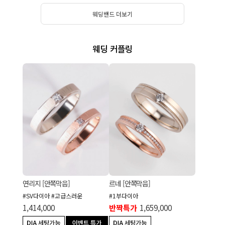
웨딩밴드 더보기
웨딩 커플링
연리지 [안쪽막음]
르네 [안쪽막음]
#SV다이아 #고급스러운
#1부다이아
1,414,000
반짝특가
1,659,000