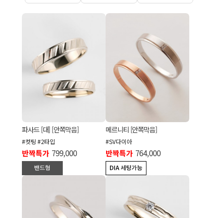
파사드 [대] [안쪽막음]
메르니티 [안쪽막음]
#컷팅 #2타입
#SV다이아
반짝특가
799,000
반짝특가
764,000