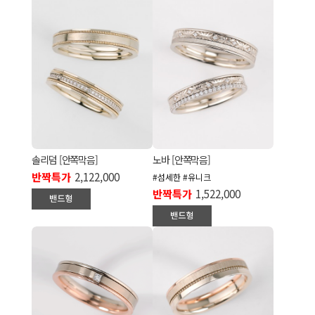
솔리덤 [안쪽막음]
노바 [안쪽막음]
반짝특가
2,122,000
#섬세한 #유니크
반짝특가
1,522,000