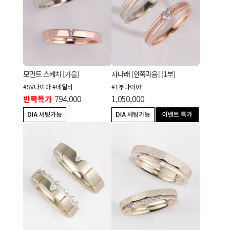
모먼트 스케치 [가을]
사나래 [안쪽막음] [1부]
#SV다이아 #데일리
#1부다이아
반짝특가
794,000
1,050,000