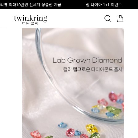
만원 신세계 상품권 지급
랩 다이아 1+1 이벤트
링게이지
ALL
베스트
안쪽막음
가격대별
웨딩/다이아
가드링/반지
트윈클링
트윈클링 - 종로 커플링 웨딩밴드 14K 18K 전문 브랜드