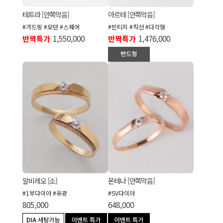
테트라 [안쪽막음]
아르테 [안쪽막음]
#가드링 #모던 #스퀘어
#빈티지 #직선 #다각형
반짝특가
1,550,000
반짝특가
1,476,000
알비레오 [소]
몬테나 [안쪽막음]
#1부다이아 #유광
#SV다이아
805,000
648,000