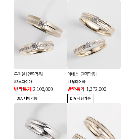
루미엘 [안쪽막음]
이네스 [안쪽막음]
#3부다이아
#1부다이아
반짝특가
2,106,000
반짝특가
1,372,000