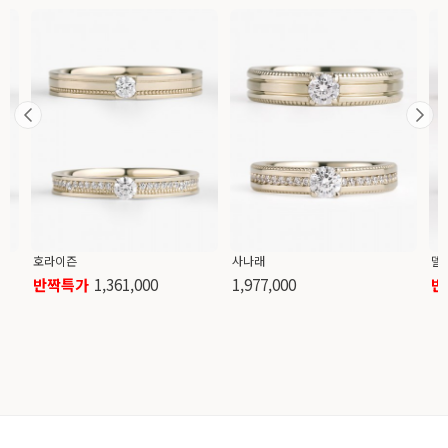
호라이즌
사나래
델
반짝특가
1,361,000
1,977,000
반