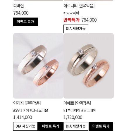
디바인
메르니티 [안쪽막음]
764,000
#SV다이아
반짝특가
764,000
연리지 [안쪽막음]
아에르 [안쪽막음]
#SV다이아 #고급스러운
#1부다이아 #밀그레인
1,414,000
1,720,000