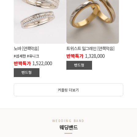
노바 [안쪽막음]
트위스트 밀그레인 [안쪽막음]
반짝특가
1,328,000
#섬세한 #유니크
반짝특가
1,522,000
커플링 더보기
WEDDING BAND
웨딩밴드