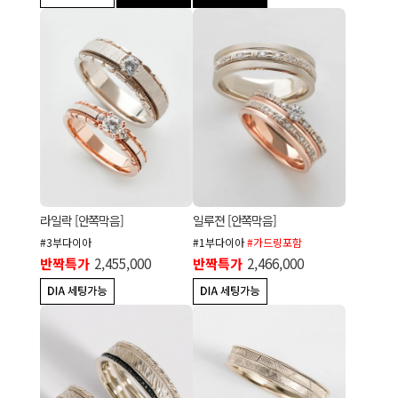
라일락 [안쪽막음]
일루젼 [안쪽막음]
#3부다이아
#1부다이아
#가드링포함
반짝특가
2,455,000
반짝특가
2,466,000