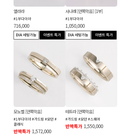
엘라라
사나래 [안쪽막음] [1부]
#1부다이아
#1부다이아
716,000
1,050,000
모노벨 [안쪽막음]
테트라 [안쪽막음]
#1부다이아 #가드링 #모던 #
#가드링 #모던 #스퀘어
클래식
반짝특가
1,550,000
반짝특가
1,572,000