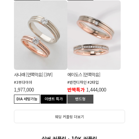
에이도스 [안쪽막음]
사나래 [안쪽막음] [3부]
#반전디자인 #2타입
#3부다이아
반짝특가
1,444,000
1,977,000
웨딩 커플링 더보기
10
실버 커플링 ·
K 커플링