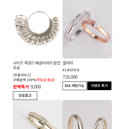
사이즈 측정기 배송비까지 완전
엘라라
무료
#1부다이아
[무료서비스]
716,000
구매금액 100%
[적립금 환급]
반짝특가
9,000