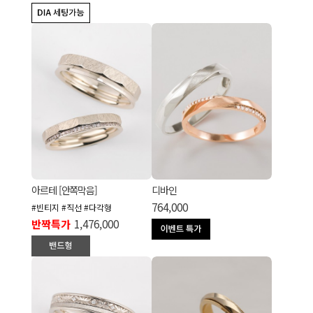
아르테 [안쪽막음]
디바인
764,000
#빈티지 #직선 #다각형
반짝특가
1,476,000