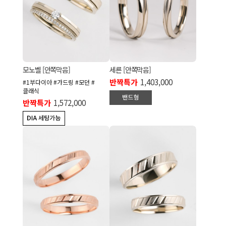
모노벨 [안쪽막음]
세른 [안쪽막음]
반짝특가
1,403,000
#1부다이아 #가드링 #모던 #
클래식
반짝특가
1,572,000