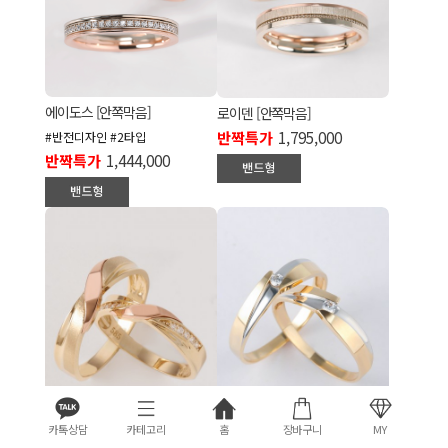
에이도스 [안쪽막음]
로이덴 [안쪽막음]
반짝특가
1,795,000
#반전디자인 #2타입
반짝특가
1,444,000
카톡상담
카테고리
홈
장바구니
MY
퓨어링
가비링