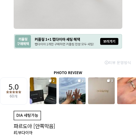
파르도아 [안쪽막음]
#1부다이아