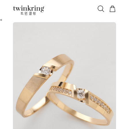
ALL
베스트
안쪽막음
가격대별
웨딩/다이아
가드링/반지
트윈클링
<