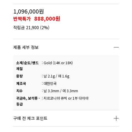
1,096,000원
888,000원
반짝특가
적립금
21,900
(2%)
제품 세부 정보
소재/순도/밴드
:
Gold (14K or 18K)
재질
중량
:
남 2.1g / 여 1.6g
제조국
:
대한민국
치수
:
남 3.3mm / 여 3.3mm
귀금속, 보석류 -
:
지르코니아 큐빅 or 1부 다이아
등급
구매 전 체크 포인트