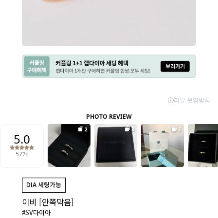
이비 [안쪽막음]
#SV다이아