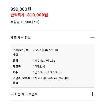
999,000원
810,000원
반짝특가
적립금
19,900
(2%)
제품 세부 정보
소재/순도/밴드
:
Gold (14K or 18K)
재질
중량
:
남 1.8g / 여 1.6g
제조국
:
대한민국
치수
:
남 2.9mm / 여 2.9mm
귀금속, 보석류 -
:
지르코니아 큐빅 or SV다이아
등급
구매 전 체크 포인트