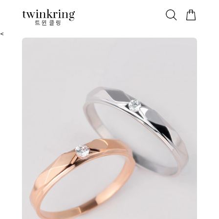
ALL
베스트
안쪽막음
가격대별
웨딩/다이아
가드링/반지
트윈클링
<