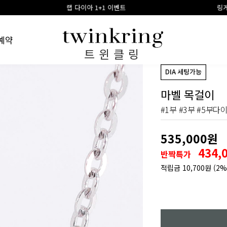
랩 다이아 1+1 이벤트
링게이지 구매시 1
예약
트윈클링
마벨 목걸이
#1부 #3부 #5부다
535,000원
434,
반짝특가
적립금
10,700원
(2%