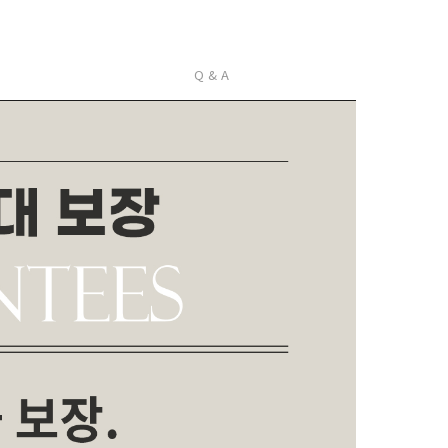
Q & A