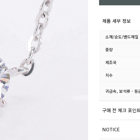
제품 세부 정보
소재/순도/밴드재질
중량
제조국
치수
귀금속, 보석류 - 등
구매 전 체크 포인
NOTICE