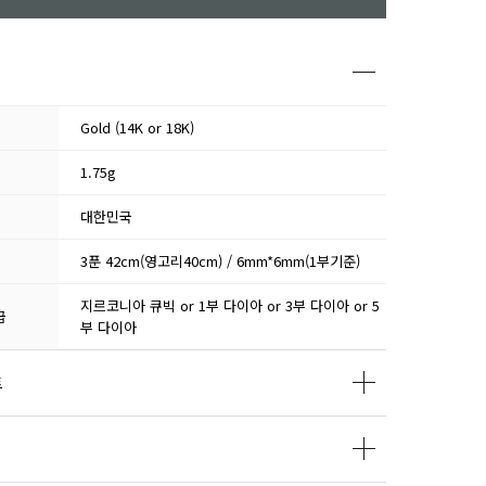
Gold (14K or 18K)
1.75g
대한민국
3푼 42cm(영고리40cm) / 6mm*6mm(1부기준)
지르코니아 큐빅 or 1부 다이아 or 3부 다이아 or 5
급
부 다이아
트