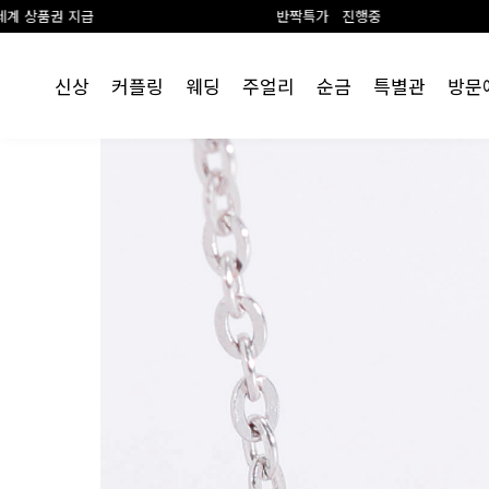
급
반짝특가 진행중
신상
커플링
웨딩
주얼리
순금
특별관
방문